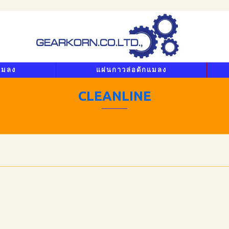
แมลง
แผ่นกาวล่อดักแมลง
CLEANLINE