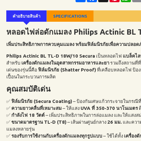
คำอธิบายสินค้า
SPECIFICATIONS
หลอดไฟล่อดักแมลง Philips Actinic BL
เพิ่มประสิทธิภาพการควบคุมแมลง พร้อมฟิล์มนิรภัยเพื่อความปลอดภั
Philips Actinic BL TL-D 18W/10 Secura
เป็นหลอดไฟ
แบล็คไลท
สำหรับ
เครื่องดักแมลงในอุตสาหกรรมอาหารและยา
รวมถึงสถานที่
เด่นของรุ่นนี้คือ
ฟิล์มนิรภัย (Shatter Proof)
ที่เคลือบหลอดไฟ ป้
เปื้อนในกระบวนการผลิต
คุณสมบัติเด่น
✅
ฟิล์มนิรภัย (Secura Coating)
– ป้องกันเศษแก้วกระจายในกรณีท
✅
ความยาวคลื่นที่เหมาะสม
– ให้แสง
UVA ที่ 350-370 นาโนเมตร
ด
✅
กำลังไฟ 18 วัตต์
– เพิ่มประสิทธิภาพในการล่อแมลง และให้แสงส
✅
ขนาดมาตรฐาน TL-D (T8)
– เส้นผ่านศูนย์กลาง
26 มม.
และควา
แมลงหลายรุ่น
✅
รองรับการใช้งานกับเครื่องดักแมลงทุกรูปแบบ
– ใช้ได้ทั้ง
เครื่อง