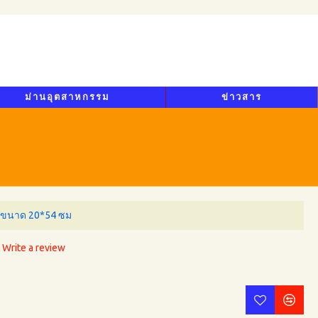
ม่านอุตสาหกรรม
ข่าวสาร
ง ขนาด 20*54 ซม
Write a review