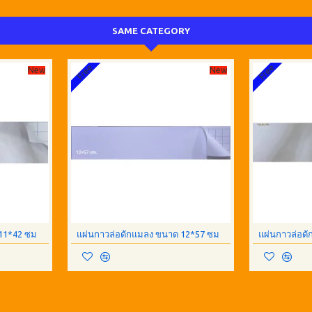
SAME CATEGORY
Free
Free
New
New
11*42 ซม
แผ่นกาวล่อดักแมลง ขนาด 12*57 ซม
แผ่นกาวล่อด