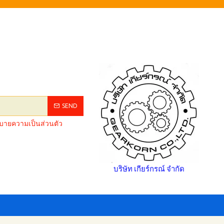
SEND
ยบายความเป็นส่วนตัว
บริษัท เกียร์กรณ์ จำกัด