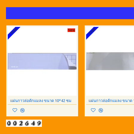
Free
Free
New
แผ่นกาวล่อดักแมลง ขนาด 10*42 ซม
แผ่นกาวล่อดักแมลง ขนาด 