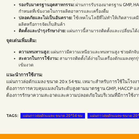
รองรับมาตรฐานอุตสาหกรรม:
ผ่านการรับรองมาตรฐาน GMP, HACCP
กำหนดที่เข้มงวดในการผลิตอาหารและเครื่องดื่ม
ปลอดภัยและไม่เป็นอันตราย:
ใช้เทคโนโลยีที่ไม่ทำให้เกิดสารเคม
ผลิตหรือการจัดเก็บสินค้า
ติดตั้งและบำรุงรักษาง่าย:
แผ่นกาวนี้สามารถติดตั้งและเปลี่ยนได้
จุดเด่นเพิ่มเติม:
ความทนทานสูง:
แผ่นกาวมีความเหนียวและทนทานสูง ช่วยดักจั
สะดวกในการใช้งาน:
สามารถติดตั้งได้ง่ายในเครื่องดักแมลงทุกร
เข้มงวด
แนะนำการใช้งาน:
แผ่นกาวล่อดักแมลง ขนาด 20 x 54 ซม. เหมาะสำหรับการใช้ในโรงงานผ
ต้องการการควบคุมแมลงในระดับสูงตามมาตรฐาน GMP, HACCP และ IS
ต้องการรักษาความสะอาดและความปลอดภัยในบริเวณที่มีการใช้งา
TAGS:
แผ่นกาวล่อดักแมลง ขนาด 20*54 ซม
แผ่นกาวล่อดักแมลง ขนาด 20