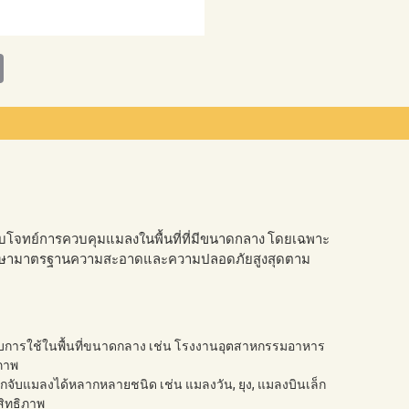
tsApp
Email
บโจทย์การควบคุมแมลงในพื้นที่ที่มีขนาดกลาง โดยเฉพาะ
พื่อรักษามาตรฐานความสะอาดและความปลอดภัยสูงสุดตาม
บการใช้ในพื้นที่ขนาดกลาง เช่น โรงงานอุตสาหกรรมอาหาร
ิภาพ
ักจับแมลงได้หลากหลายชนิด เช่น แมลงวัน, ยุง, แมลงบินเล็ก
สิทธิภาพ